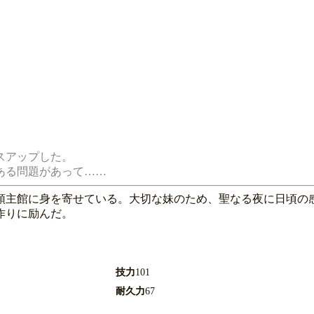
アップした。

領主館に身を寄せている。大切な妹のため、聖なる夜に日頃の
作りに励んだ。
技力
101
耐久力
67