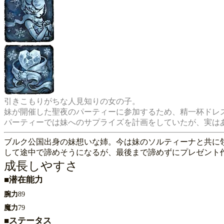
引きこもりがちな人見知りの女の子。

妹が開催した聖夜のパーティーに参加するため、精一杯ドレス
ブルク公国出身の妹想いな姉。今は妹のソルティーナと共に
して途中で諦めそうになるが、最後まで諦めずにプレゼント
成長しやすさ
■潜在能力
腕力
89
魔力
79
■ステータス