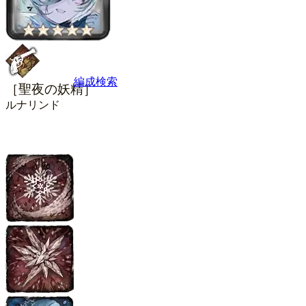
編成検索
［聖夜の妖精］
ルナリンド