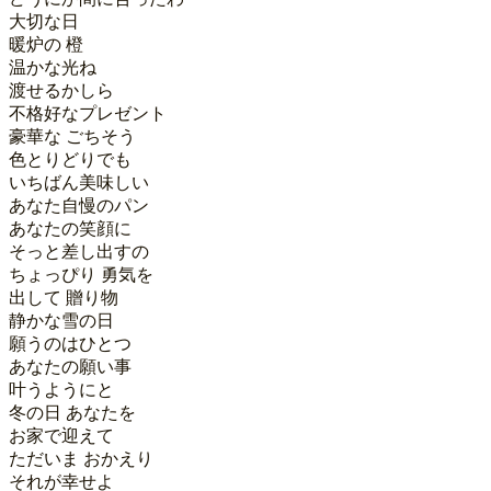
大切な日

暖炉の 橙

温かな光ね

渡せるかしら

不格好なプレゼント

豪華な ごちそう

色とりどりでも

いちばん美味しい

あなた自慢のパン

あなたの笑顔に

そっと差し出すの

ちょっぴり 勇気を

出して 贈り物

静かな雪の日

願うのはひとつ

あなたの願い事

叶うようにと

冬の日 あなたを

お家で迎えて

ただいま おかえり

それが幸せよ