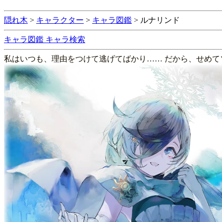
隠れ木
>
キャラクター
>
キャラ図鑑
>
ルナリンド
キャラ図鑑
キャラ検索
私はいつも、理由をつけて逃げてばかり…… だから、せめ