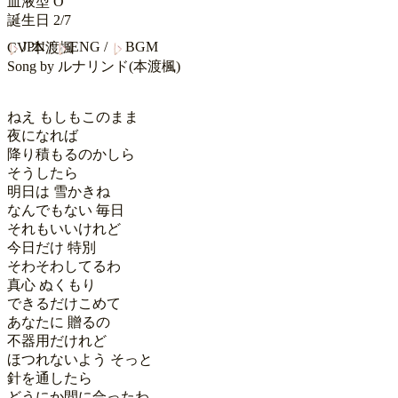
血液型
O
誕生日
2/7
JPN
/
ENG
/
BGM
CV
本渡楓
Song by
ルナリンド(本渡楓)
ねえ もしもこのまま

夜になれば

降り積もるのかしら

そうしたら

明日は 雪かきね

なんでもない 毎日

それもいいけれど

今日だけ 特別

そわそわしてるわ

真心 ぬくもり

できるだけこめて

あなたに 贈るの

不器用だけれど

ほつれないよう そっと

針を通したら

どうにか間に合ったわ
