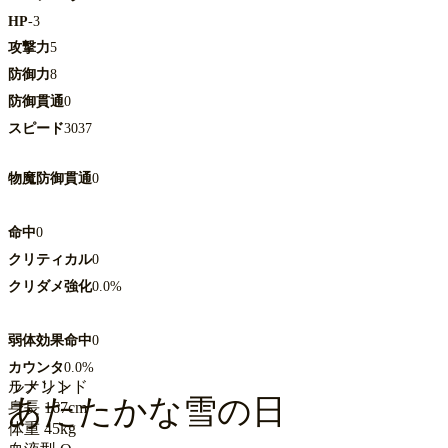
HP
-3
攻撃力
5
防御力
8
防御貫通
0
スピード
3037
物魔防御貫通
0
命中
0
クリティカル
0
クリダメ強化
0.0%
弱体効果命中
0
カウンタ
0.0%
ルナリンド
ラメント
あたたかな雪の日
身長
167cm
体重
45kg