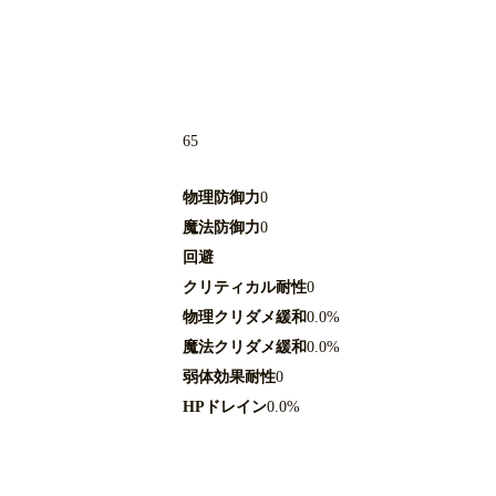
65
物理防御力
0
魔法防御力
0
回避
クリティカル耐性
0
物理クリダメ緩和
0.0%
魔法クリダメ緩和
0.0%
弱体効果耐性
0
HPドレイン
0.0%