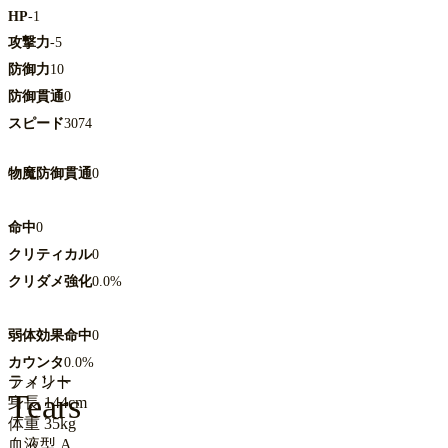
HP
-1
攻撃力
-5
防御力
10
防御貫通
0
スピード
3074
物魔防御貫通
0
命中
0
クリティカル
0
クリダメ強化
0.0%
弱体効果命中
0
カウンタ
0.0%
ティリー
ラメント
Tears
身長
144cm
体重
35kg
血液型
A