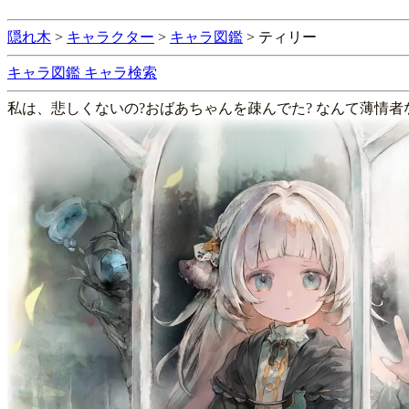
隠れ木
>
キャラクター
>
キャラ図鑑
>
ティリー
キャラ図鑑
キャラ検索
私は、悲しくないの?おばあちゃんを疎んでた? なんて薄情者