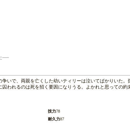
─

の争いで、両親を亡くした幼いティリーは泣いてばかりいた。
に囚われるのは死を招く要因になりうる。よかれと思っての約束
技力
78
耐久力
87