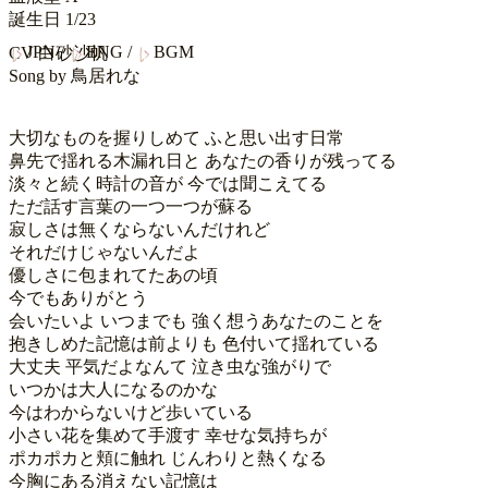
誕生日
1/23
JPN
/
ENG
/
BGM
CV
白砂沙帆
Song by
鳥居れな
大切なものを握りしめて ふと思い出す日常

鼻先で揺れる木漏れ日と あなたの香りが残ってる

淡々と続く時計の音が 今では聞こえてる

ただ話す言葉の一つ一つが蘇る

寂しさは無くならないんだけれど

それだけじゃないんだよ

優しさに包まれてたあの頃

今でもありがとう

会いたいよ いつまでも 強く想うあなたのことを

抱きしめた記憶は前よりも 色付いて揺れている

大丈夫 平気だよなんて 泣き虫な強がりで

いつかは大人になるのかな

今はわからないけど歩いている

小さい花を集めて手渡す 幸せな気持ちが

ポカポカと頬に触れ じんわりと熱くなる

今胸にある消えない記憶は
