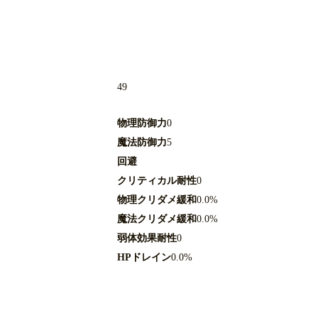
49
物理防御力
0
魔法防御力
5
回避
クリティカル耐性
0
物理クリダメ緩和
0.0%
魔法クリダメ緩和
0.0%
弱体効果耐性
0
HPドレイン
0.0%