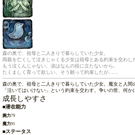
森の奥で、祖母と二人きりで暮らしていた少女。

両親を亡くして泣きじゃくる少女は祖母とある約束を交わした─
もう泣くんじゃない。涙はなんの役に立たないから。

森の奥で、祖母と二人きりで暮らしていた少女。魔女と人間
「泣いてはいけない」という約束を交わす。争いの世、何か
成長しやすさ
■潜在能力
腕力
79
魔力
91
■ステータス