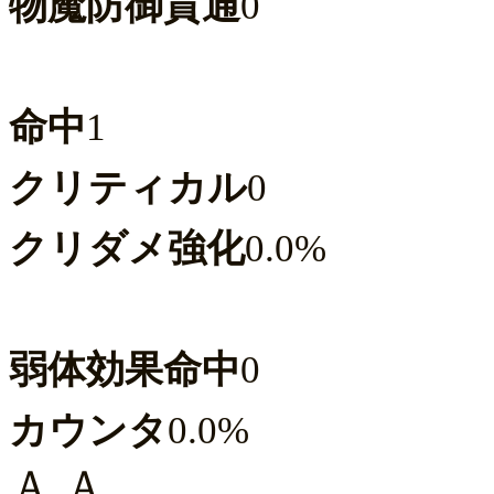
物魔防御貫通
0
命中
1
クリティカル
0
クリダメ強化
0.0%
弱体効果命中
0
カウンタ
0.0%
Ａ.Ａ.