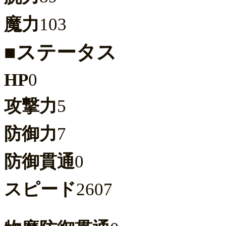
魔力
103
■ステータス
HP
0
攻撃力
5
防御力
7
防御貫通
0
スピード
2607