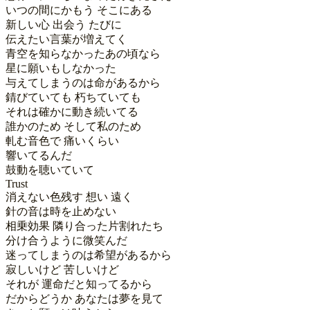
いつの間にかもう そこにある

新しい心 出会う たびに

伝えたい言葉が増えてく

青空を知らなかったあの頃なら

星に願いもしなかった

与えてしまうのは命があるから

錆びていても 朽ちていても

それは確かに動き続いてる

誰かのため そして私のため

軋む音色で 痛いくらい

響いてるんだ

鼓動を聴いていて

Trust

消えない色残す 想い 遠く

針の音は時を止めない

相乗効果 隣り合った片割れたち

分け合うように微笑んだ

迷ってしまうのは希望があるから

寂しいけど 苦しいけど

それが 運命だと知ってるから

だからどうか あなたは夢を見て
