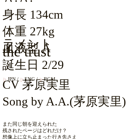
身長
134cm
体重
27kg
ラメント
血液型
A
the trust
誕生日
2/29
JPN
/
ENG
/
BGM
CV
茅原実里
Song by
A.A.(茅原実里)
また同じ朝を迎えられた

残されたページはどれだけ？

想像上に立ち止まった行き先さえ
