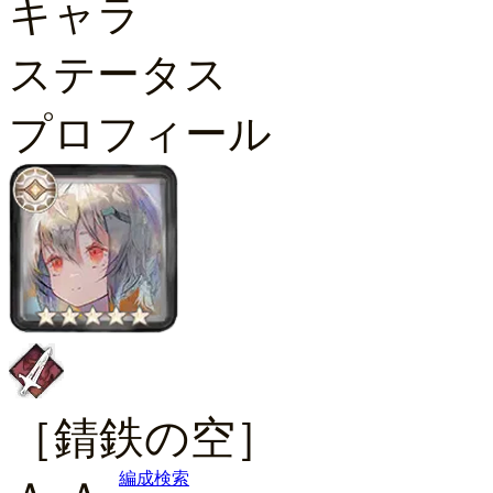
キャラ
ステータス
プロフィール
［錆鉄の空］
編成検索