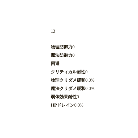
13
物理防御力
0
魔法防御力
0
回避
クリティカル耐性
0
物理クリダメ緩和
0.0%
魔法クリダメ緩和
0.0%
弱体効果耐性
0
HPドレイン
0.0%