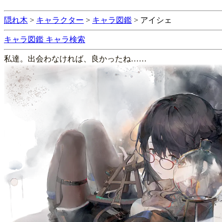
隠れ木
>
キャラクター
>
キャラ図鑑
>
アイシェ
キャラ図鑑
キャラ検索
私達。出会わなければ、良かったね……