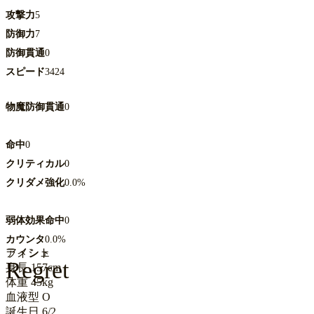
攻撃力
5
防御力
7
防御貫通
0
スピード
3424
物魔防御貫通
0
命中
0
クリティカル
0
クリダメ強化
0.0%
弱体効果命中
0
カウンタ
0.0%
アイシェ
ラメント
Regret
身長
157cm
体重
45kg
血液型
O
誕生日
6/2