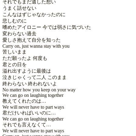
それでもまだ遺した想い

うまく話せない

こんなはずじゃなかったのに

悲しむのに

嗜めたアイロニー 今では弱さに気づいた

変わらない過去

愛しさ抱えて自分を知った

Carry on, just wanna stay with you

苦しいまま

ただ願ったよ 何度も

君との日を

溢れ出すように最後は

泣きじゃくって二人 このまま

終わらない 終われないよ

No matter how you keep on your way 

We can go on laughing together

教えてくれたのは…

We will never have to part ways

君だけいればいいのに…

We can go on laughing together

それでも言えなくて…

We will never have to part ways
