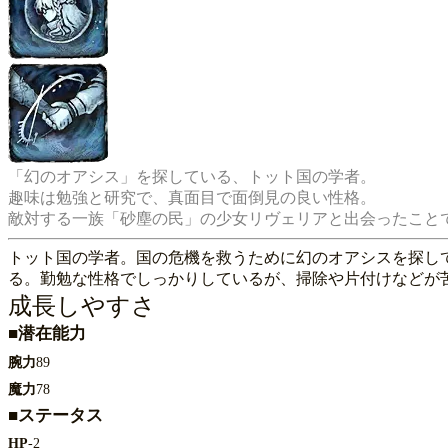
「幻のオアシス」を探している、トット国の学者。

趣味は勉強と研究で、真面目で面倒見の良い性格。

トット国の学者。国の危機を救うために幻のオアシスを探し
る。勤勉な性格でしっかりしているが、掃除や片付けなどが
成長しやすさ
■潜在能力
腕力
89
魔力
78
■ステータス
HP
-2