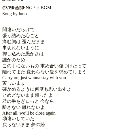
JPN
/
ENG
/
BGM
CV
伊藤静
Song by
luno
間違いだらけで

張り詰めた心ごと

痛む胸は 歪んだまま

事切れないように

押し込めた愚かさは

誰かのため

この手にないもの 求め合い傷つけたって

離れてまた 変わらない愛を求めてしまう

Carry on, just wanna stay with you

苦しいまま

確かめるように何度も思い出すよ

とめどないまま願ったよ

君の手をぎゅっと 今なら

離さない 離れないよ

After all, we’ll be close again

勘違いしていた

戻らないまま 夢の跡
