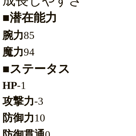
成長しやすさ
■潜在能力
腕力
85
魔力
94
■ステータス
HP
-1
攻撃力
-3
防御力
10
防御貫通
0