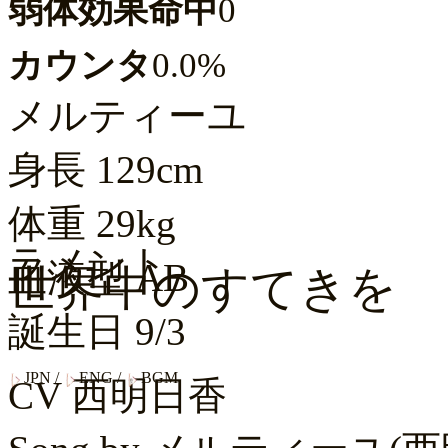
弱体効果命中
0
カウンタ
0.0%
メルティーユ
身長
129cm
体重
29kg
ラメント
血液型
AB
世界中のすてきを
誕生日
9/3
JPN
/
ENG
/
BGM
CV
西明日香