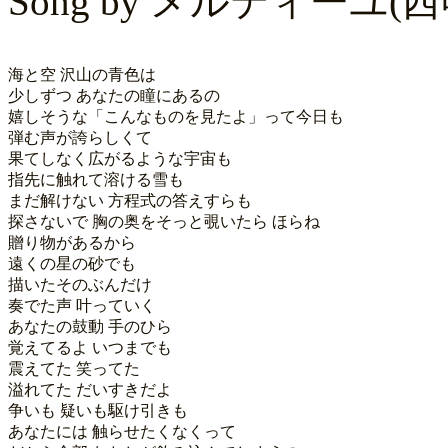
Song by
メルティーユ(西
海と空 沢山の青色は

少しずつ あなたの瞳にあるの

嬉しそうな「こんなものを見たよ」って今日も

弾む声が誇らしくて

果てしなく広がるような宇宙も

指先に触れて溶ける雪も

まだ解けない 方程式の答えすらも

探さないで 胸の奥をそっと覗いたら ほらね

贈り物があるから

遠くの星の砂でも

描いたそのぶんだけ

奏でた声 叶っていく

あなたの鼓動 手のひら

覚えてるよ いつまでも

震えてた 笑ってた

溢れてた だいすきだよ

争いも 疑いも駆け引きも

あなたには 触らせたくなくって
