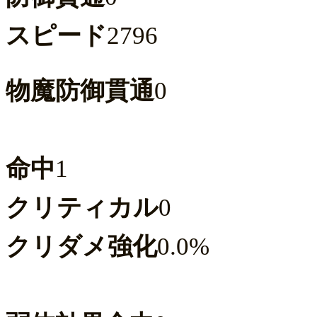
スピード
2796
物魔防御貫通
0
命中
1
クリティカル
0
クリダメ強化
0.0%