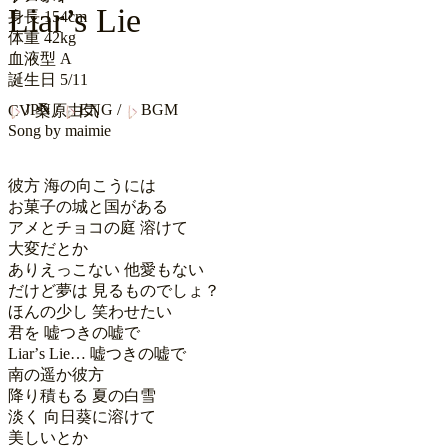
Liar’s Lie
身長
154cm
体重
42kg
血液型
A
誕生日
5/11
JPN
/
ENG
/
BGM
CV
桑原由気
Song by
maimie
彼方 海の向こうには

お菓子の城と国がある

アメとチョコの庭 溶けて

大変だとか

ありえっこない 他愛もない

だけど夢は 見るものでしょ？

ほんの少し 笑わせたい

君を 嘘つきの嘘で

Liarʼs Lie… 嘘つきの嘘で

南の遥か彼方

降り積もる 夏の白雪

淡く 向日葵に溶けて

美しいとか
