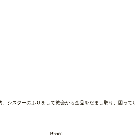
的。シスターのふりをして教会から金品をだまし取り、困って
技力
80