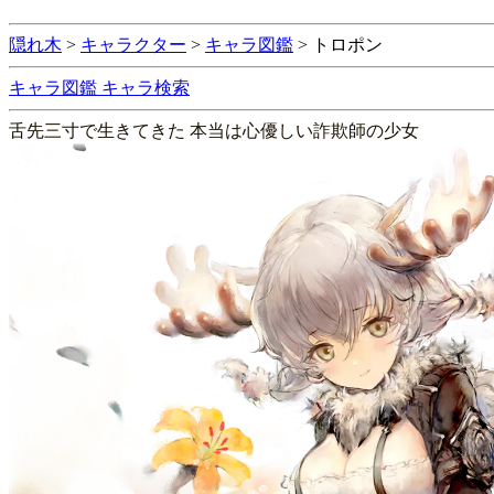
隠れ木
>
キャラクター
>
キャラ図鑑
>
トロポン
キャラ図鑑
キャラ検索
舌先三寸で生きてきた 本当は心優しい詐欺師の少女