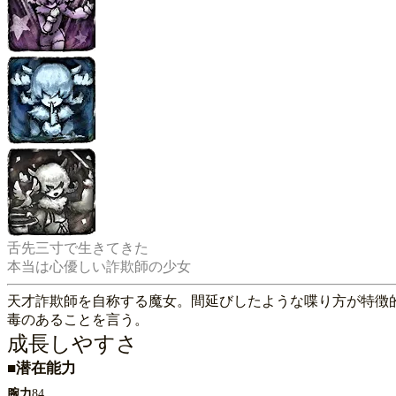
舌先三寸で生きてきた

天才詐欺師を自称する魔女。間延びしたような喋り方が特徴
毒のあることを言う。
成長しやすさ
■潜在能力
腕力
84