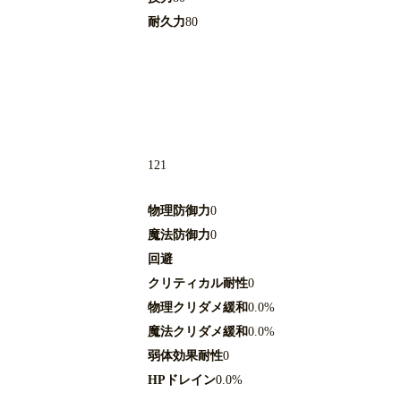
耐久力
80
121
物理防御力
0
魔法防御力
0
回避
クリティカル耐性
0
物理クリダメ緩和
0.0%
魔法クリダメ緩和
0.0%
弱体効果耐性
0
HPドレイン
0.0%