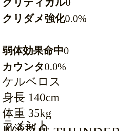
クリティカル
0
クリダメ強化
0.0%
弱体効果命中
0
カウンタ
0.0%
ケルベロス
身長
140cm
体重
35kg
ラメント
血液型
O