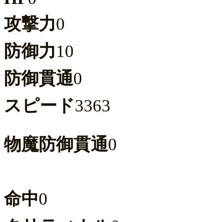
攻撃力
0
防御力
10
防御貫通
0
スピード
3363
物魔防御貫通
0
命中
0