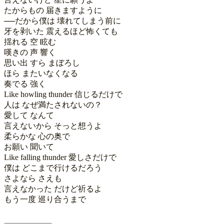
たからもの 届きますように

──だから僕は 壊れてしまう前に

牙を剥いた 震えるほど怖くても

揺れる 空 眩む

嘆きの 声 響く

思い出 すら まぼろし

ほら またいなくなる

奏でる 強く

Like howling thunder 信じるだけで

人は なぜ満たされないの？

愛して なんて

言えないから そっと想うよ

柔らかな 心の奥で

お願い 聞いて

Like falling thunder 愛しさだけで

僕は どこまで行けるだろう

さよなら さえも

言えなかった だけど祈るよ

もう一度 巡り合うまで 