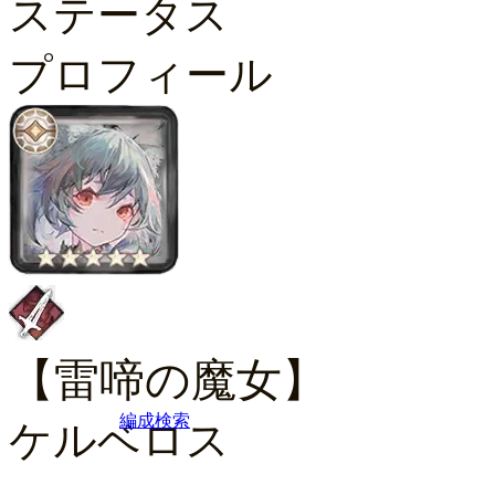
ステータス
プロフィール
【雷啼の魔女】
編成検索
ケルベロス