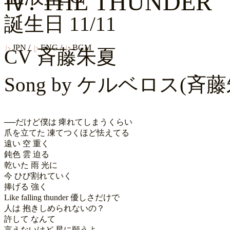
Ⅳ. THE THUNDER
誕生日
11/11
JPN
/
ENG
/
BGM
CV
斉藤朱夏
Song by
ケルベロス(斉藤
──だけど僕は 痺れてしまうくらい

爪を立てた 凍てつくほど怯えてる

遠い 空 重く

鈍色 雲 迫る

乾いた 雨 光に

今 ひび割れていく

捧げる 強く

Like falling thunder 優しさだけで

人は 抱きしめられないの？

許して なんて

言えないけど 星に願うよ
