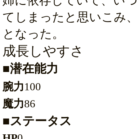
姉に依存していて、いつ
てしまったと思いこみ、
となった。
成長しやすさ
■潜在能力
腕力
100
魔力
86
■ステータス
HP
0