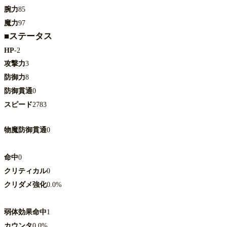
腕力
85
魔力
97
■ステータス
HP
-2
攻撃力
3
防御力
8
防御貫通
0
スピード
2783
物魔防御貫通
0
命中
0
クリティカル
0
クリダメ強化
0.0%
弱体効果命中
1
カウンタ
0.0%