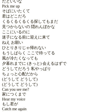
だといいな 

Pick me up 

そばにいたくて 

君はどこだろ 

くるくるくるくる探してもまだ 

見つからないの 隠れんぼかな 

ここにいるのに 

迷子になる前に迎えに来て 

ねえ お願い 

ひとりきりじゃ帰れない 

もうしばらく ここで待ってる 

風が冷たくなっても 

夕暮れまでに (きっと) 会えるはずで 

どうしてだろう 私やっぱり 

ちょっと心配だから 

(どうして どうして)

(どうして どうして)

Can you see me? 

家につくまで 

Hear my voice 

もし君が 

Catch me again 
