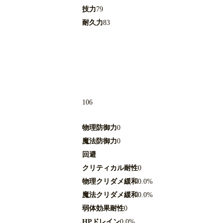
技力
79
耐久力
83
106
物理防御力
0
魔法防御力
0
回避
クリティカル耐性
0
物理クリダメ緩和
0.0%
魔法クリダメ緩和
0.0%
弱体効果耐性
0
HPドレイン
0.0%