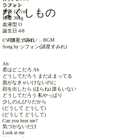
シフォン
ラメント
なくしもの
身長
137cm
体重
30kg
血液型
O
誕生日
4/8
JPN
/
ENG
/
BGM
CV
諸星すみれ
Song by
シフォン(諸星すみれ)
Ah

君はどこだろ Ah

どうしてだろう まだ止まってる 

急がなきゃいけないのに 

顔を出したら (ほらね) 誰もいない 

どうしてだろう 私やっぱり 

少しのんびりだから 

(どうして どうして)

(どうして どうして)

Can you hear me?

気づかないだけ

Look at me 
