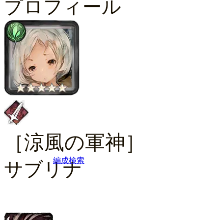
プロフィール
［涼風の軍神］
編成検索
サブリナ