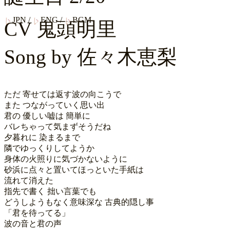
JPN
/
ENG
/
BGM
CV
鬼頭明里
Song by
佐々木恵梨
ただ 寄せては返す波の向こうで

また つながっていく思い出 

君の 優しい嘘は 簡単に

バレちゃって気まずそうだね

夕暮れに 染まるまで

隣でゆっくりしてようか

身体の火照りに気づかないように

砂浜に点々と置いてほっといた手紙は

流れて消えた

指先で書く 拙い言葉でも

どうしようもなく意味深な 古典的隠し事

「君を待ってる」

波の音と君の声
