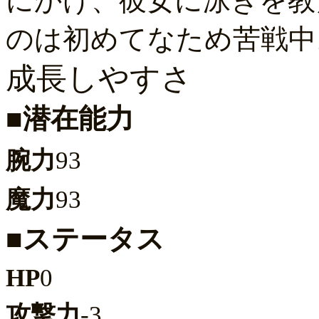
にかけ、彼女に泳ぎを教
のは初めてなため苦戦中
成長しやすさ
■潜在能力
腕力
93
魔力
93
■ステータス
HP
0
攻撃力
-3