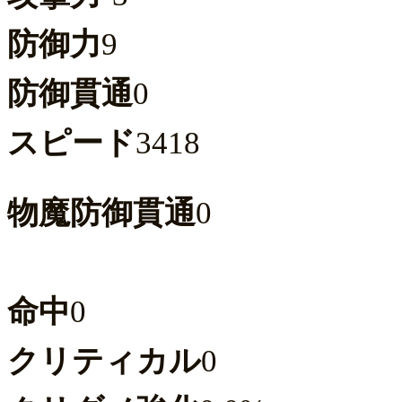
防御力
9
防御貫通
0
スピード
3418
物魔防御貫通
0
命中
0
クリティカル
0