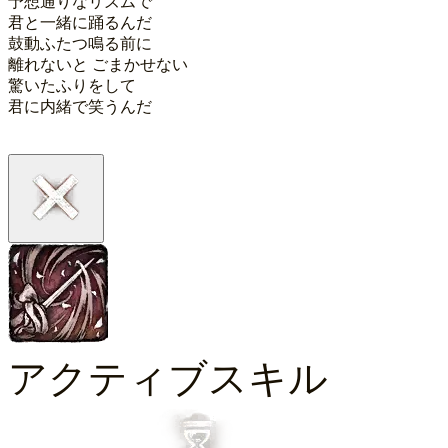
予想通りなリズムで

君と一緒に踊るんだ

鼓動ふたつ鳴る前に

離れないと ごまかせない

驚いたふりをして

君に内緒で笑うんだ 
アクティブスキル