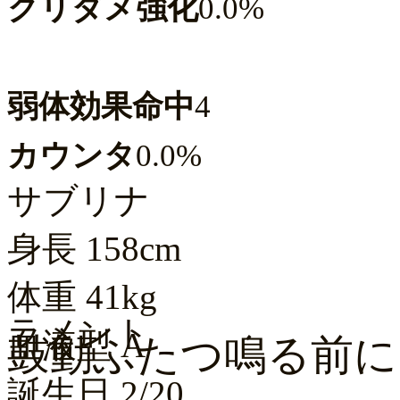
クリダメ強化
0.0%
弱体効果命中
4
カウンタ
0.0%
サブリナ
身長
158cm
体重
41kg
ラメント
血液型
A
鼓動ふたつ鳴る前に
誕生日
2/20