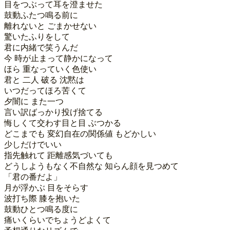
目をつぶって耳を澄ませた

鼓動ふたつ鳴る前に

離れないと ごまかせない

驚いたふりをして

君に内緒で笑うんだ

今 時が止まって静かになって

ほら 重なっていく色使い

君と 二人 破る 沈黙は

いつだってほろ苦くて

夕闇に また一つ

言い訳ばっかり投げ捨てる

悔しくて交わす目と目 ぶつかる

どこまでも 変幻自在の関係値 もどかしい

少しだけでいい

指先触れて 距離感気づいても

どうしようもなく不自然な 知らん顔を見つめて

「君の番だよ」 

月が浮かぶ 目をそらす

波打ち際 膝を抱いた

鼓動ひとつ鳴る度に

痛いくらいでちょうどよくて
