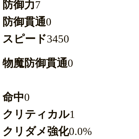
防御力
7
防御貫通
0
スピード
3450
物魔防御貫通
0
命中
0
クリティカル
1
クリダメ強化
0.0%