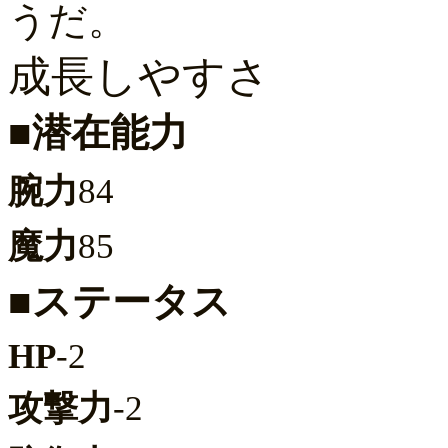
うだ。
成長しやすさ
■潜在能力
腕力
84
魔力
85
■ステータス
HP
-2
攻撃力
-2