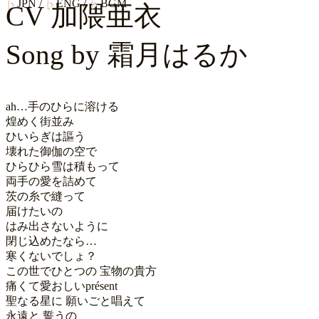
JPN
/
ENG
/
BGM
CV
加隈亜衣
Song by
霜月はるか
ah…手のひらに溶ける

煌めく街並み

ひいらぎは謳う

壊れた御伽の空で

ひらひら雪は積もって

両手の愛を詰めて

茨の糸で縫って

届けたいの

はみ出さないように

閉じ込めたなら…

寒くないでしょ？

この世でひとつの 宝物の貴方

痛くて愛おしいprésent

聖なる星に 願いごと唱えて

永遠と 誓うの
