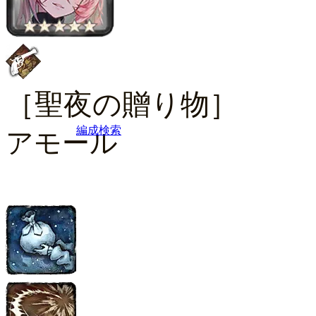
［聖夜の贈り物］
編成検索
アモール