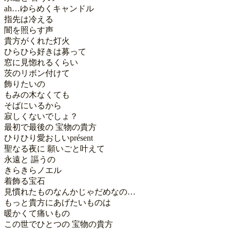
ah…ゆらめくキャンドル

指先は冷える

闇を照らす声

貴方がくれた灯火

ひらひら好きは募って

窓に見惚れるくらい

茨のリボン付けて

飾りたいの

もみの木なくても

そばにいるから

寂しくないでしょ？

最初で最後の 宝物の貴方

ひりひり愛おしいprésent

聖なる夜に 願いごと叶えて

永遠と 謳うの

きらきらノエル

着飾る宝石

見慣れたものなんかじゃだめなの…

もっと貴方にあげたいものは

暖かくて痛いもの

この世でひとつの 宝物の貴方
