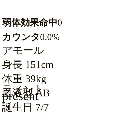
弱体効果命中
0
カウンタ
0.0%
アモール
身長
151cm
体重
39kg
ラメント
血液型
AB
présent
誕生日
7/7