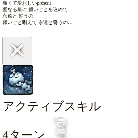
痛くて愛おしいprésent

聖なる星に 願いごとを込めて

永遠と 誓うの

願いごと唱えて 永遠と誓うの…
アクティブスキル
4ターン