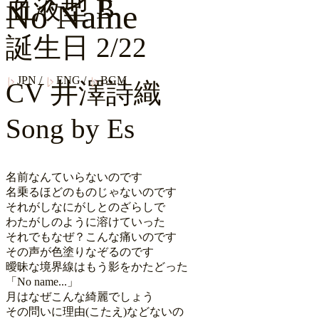
血液型
B
No Name
誕生日
2/22
JPN
/
ENG
/
BGM
CV
井澤詩織
Song by
Es
名前なんていらないのです

名乗るほどのものじゃないのです

それがしなにがしとのざらしで

わたがしのように溶けていった

それでもなぜ？こんな痛いのです

その声が色塗りなぞるのです

曖昧な境界線はもう影をかたどった

「No name...」

月はなぜこんな綺麗でしょう

その問いに理由(こたえ)などないの
