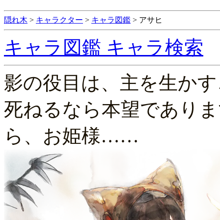
隠れ木
>
キャラクター
>
キャラ図鑑
>
アサヒ
キャラ図鑑
キャラ検索
影の役目は、主を生かす
死ねるなら本望でありま
ら、お姫様……