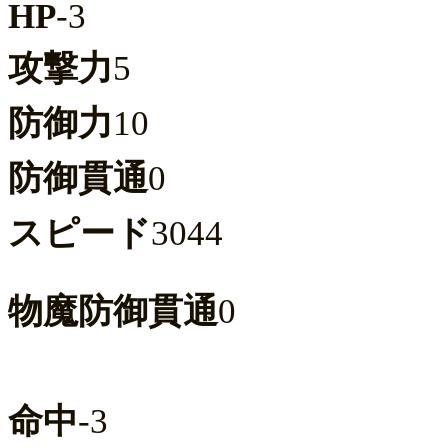
HP
-3
攻撃力
5
防御力
10
防御貫通
0
スピード
3044
物魔防御貫通
0
命中
-3