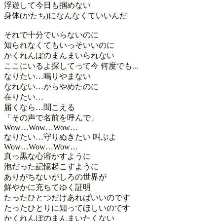
浮遊して今日も掴めない 

身体(かたち)になんなくていいんだ

それで十分でいらないのに

知られなくてもいっそいいのに

かくれんぼのまんまいられない

ここにいるよ探してって今 何度でも...

なりたい…鳴りやまない

なれない…からやめたのに

在りたい…

届くなら…聞こえる

「その声で名前を呼んで」

Wow…Wow…Wow…

なりたい…守りぬきたい 叫ぶよ

Wow…Wow…Wow…

真っ黒な心溶かすように

泡だった記憶起こすように

ありがちないがしろの世界が

鮮やかに充ちてゆく証明

たったひとつだけあればいいのです

たったひとりに知ってほしいのです

かくれんぼのまんまいたくない
