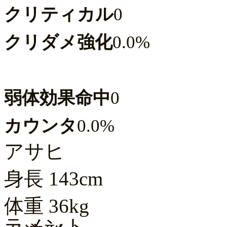
クリティカル
0
クリダメ強化
0.0%
弱体効果命中
0
カウンタ
0.0%
アサヒ
身長
143cm
体重
36kg
ラメント