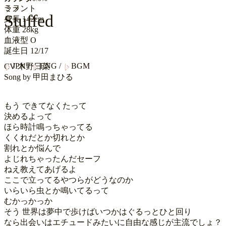
ミラ
ラメント
Stuffed
身長
142cm
体重
28kg
血液型
O
誕生日
12/17
JPN
/
ENG
/
BGM
CV
木野日菜
Song by
甲田まひる
もう できてなくたって

決めるよって

ほら時計鳴っちゃってる

くくれだとか切れとか

割れとか悩んで

よじれちゃったんだセーフ

ねえ教えてあげるよ

ここで立ってるやつらがどうなのか

いらいら虫とか鳴いてるって

むかっかっか

そう 世界は夢中で歩けばいつかはぐるっとひと回り

なら出会いはエチュードみたいに自由な感じが主流でしょ？
