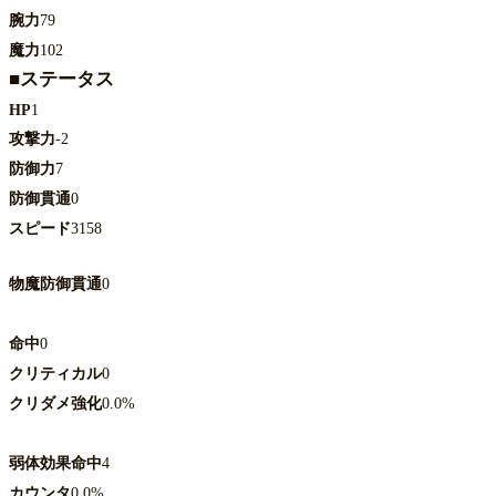
腕力
79
魔力
102
■ステータス
HP
1
攻撃力
-2
防御力
7
防御貫通
0
スピード
3158
物魔防御貫通
0
命中
0
クリティカル
0
クリダメ強化
0.0%
弱体効果命中
4
カウンタ
0.0%