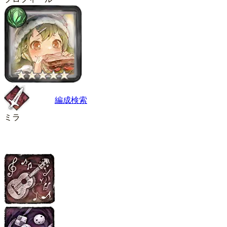
編成検索
ミラ