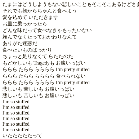
たまにはどうしようもない悲しいこともそこそこあるけどさあ
それでも朝からちゃんと食べよう

愛を込めて いただきます

お皿に乗っかったら

どんな味だって食べなきゃもったいない

頼んでなくたっておかわりなんて

ありがた迷惑だ

食べたいものばっかり

ちょっと足りなくて らたたのた

もどかしいも Tragedyも お腹いっぱい

ららら たらら らららら I’m pretty stuffed

ららら たらら らららら 食べられない

ららら たらら らららら I’m pretty stuffed

悲しいも 苦しいも お腹いっぱい

悲しいも 苦しいも お腹いっぱい

I’m so stuffed

I’m so stuffed

I’m so stuffed

I’m so stuffed

I’m so stuffed

I’m so stuffed

いたたたたたって
