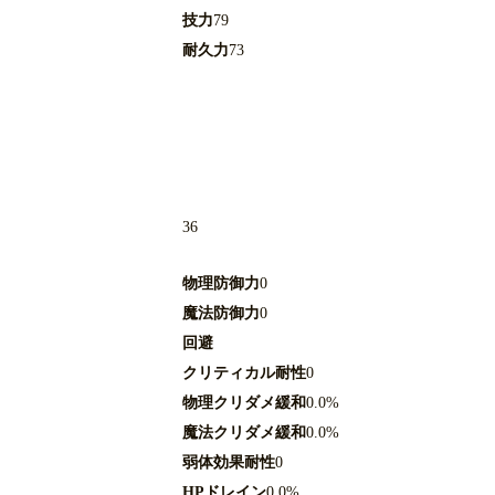
技力
79
耐久力
73
36
物理防御力
0
魔法防御力
0
回避
クリティカル耐性
0
物理クリダメ緩和
0.0%
魔法クリダメ緩和
0.0%
弱体効果耐性
0
HPドレイン
0.0%