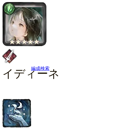
編成検索
イディーネ