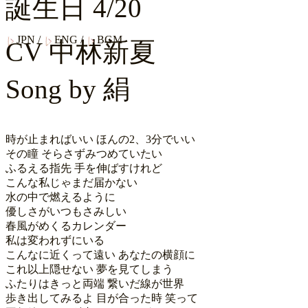
誕生日
4/20
JPN
/
ENG
/
BGM
CV
中林新夏
Song by
絹
時が止まればいい ほんの2、3分でいい

その瞳 そらさずみつめていたい

ふるえる指先 手を伸ばすけれど

こんな私じゃまだ届かない

水の中で燃えるように

優しさがいつもさみしい

春風がめくるカレンダー

私は変われずにいる

こんなに近くって遠い あなたの横顔に

これ以上隠せない 夢を見てしまう

ふたりはきっと両端 繋いだ線が世界

歩き出してみるよ 目が合った時 笑って
