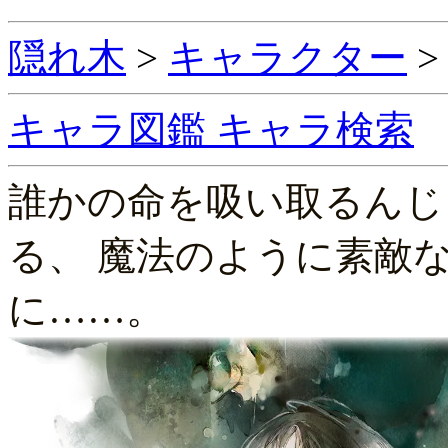
隠れ木
>
キャラクター
キャラ図鑑
キャラ検索
誰かの命を吸い取るんじ
る、 魔法のように素敵
に……。