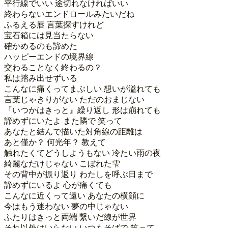
平行線でいい 途切れなければいい

終わらないエンドロールみたいだね

ふるえる唇 言葉探すけれど

宝石箱には見当たらない

確かめるのも諦めた

ハッピーエンドの境界線

交わることなく終わるの？

私は踏み出せずいる

こんなに痛くってまぶしい 想いが溢れても

言葉じゃきりがない ただのおまじない

『いつかはきっと』繰り返し 形は崩れても

諦めずにいたよ また隣で 笑って

あなたと結んで描いた対角線の距離は

あと僅か？ 何光年？ 教えて

触れたくてどうしようもない 冷たい雨の夜

綺麗なだけじゃない こぼれた雫

その背中が振り返り わたしを呼ぶ日まで

諦めずにいるよ 心が痛くても

こんなに近くって遠い あなたの横顔に

今はもう迷わない 夢の中じゃない

ふたりはきっと両端 繋いだ線が世界

それ以外はいらない いつもそばで 笑って