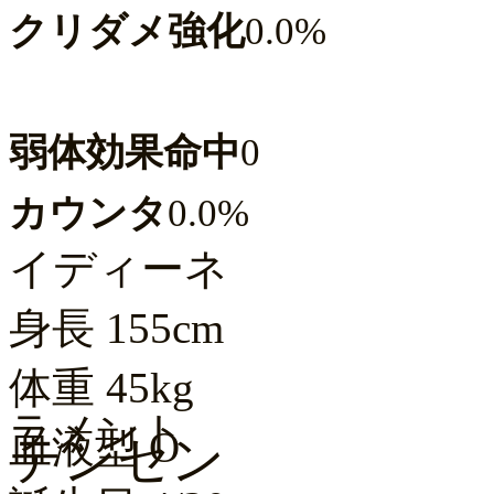
クリダメ強化
0.0%
弱体効果命中
0
カウンタ
0.0%
イディーネ
身長
155cm
体重
45kg
ラメント
血液型
O
テンセン