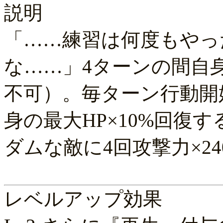
説明
「……練習は何度もやっ
な……」4ターンの間自
不可）。毎ターン行動開
身の最大HP×10%回復
ダムな敵に4回攻撃力×2
レベルアップ効果