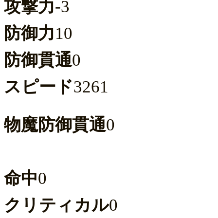
攻撃力
-3
防御力
10
防御貫通
0
スピード
3261
物魔防御貫通
0
命中
0
クリティカル
0