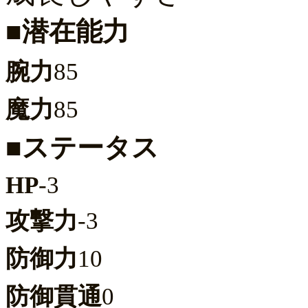
■潜在能力
腕力
85
魔力
85
■ステータス
HP
-3
攻撃力
-3
防御力
10
防御貫通
0