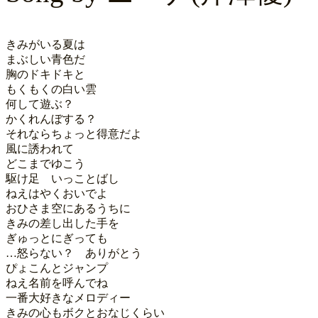
きみがいる夏は

まぶしい青色だ

胸のドキドキと

もくもくの白い雲

何して遊ぶ？

かくれんぼする？

それならちょっと得意だよ

風に誘われて

どこまでゆこう

駆け足　いっことばし

ねえはやくおいでよ

おひさま空にあるうちに

きみの差し出した手を

ぎゅっとにぎっても

…怒らない？　ありがとう

ぴょこんとジャンプ

ねえ名前を呼んでね

一番大好きなメロディー

きみの心もボクとおなじくらい
