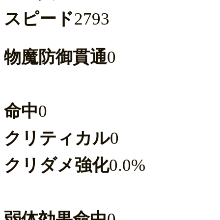
スピード
2793
物魔防御貫通
0
命中
0
クリティカル
0
クリダメ強化
0.0%
弱体効果命中
0