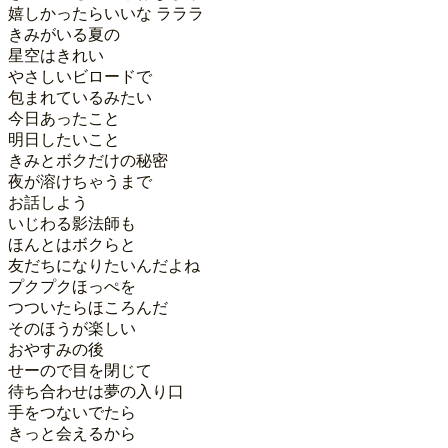
嬉しかったらいいな ラララ

きみがいる夏の

星空はきれい

やさしいビロードで

包まれているみたい

今日あったこと

明日したいこと

きみとボクだけの秘密

夜が溶けちゃうまで

お話しよう

いじわる影法師も

ほんとはボクらと

友だちになりたいんだよね

プクプクほっぺを

つついたらほころんだ

そのほうが楽しい

おやすみの後

せーので目を閉じて

待ち合わせは夢の入り口

手をつないでたら

きっと会えるから
