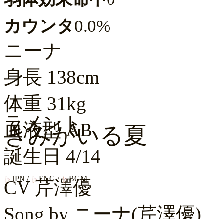
カウンタ
0.0%
ニーナ
身長
138cm
体重
31kg
ラメント
血液型
AB
きみがいる夏
誕生日
4/14
JPN
/
ENG
/
BGM
CV
芹澤優
Song by
ニーナ(芹澤優)