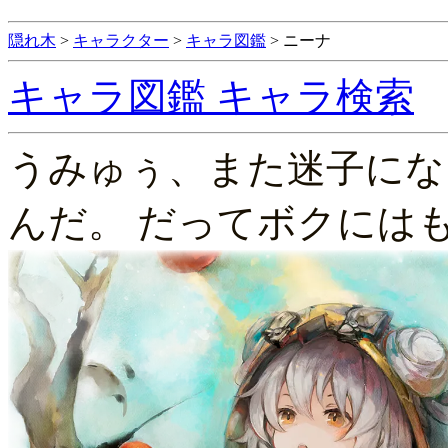
隠れ木
>
キャラクター
>
キャラ図鑑
>
ニーナ
キャラ図鑑
キャラ検索
うみゅぅ、また迷子にな
んだ。 だってボクには