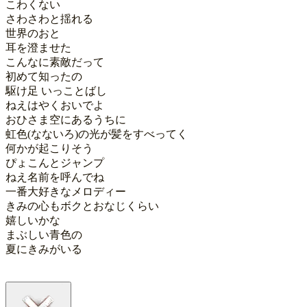
こわくない

さわさわと揺れる

世界のおと

耳を澄ませた

こんなに素敵だって

初めて知ったの

駆け足 いっことばし

ねえはやくおいでよ

おひさま空にあるうちに

虹色(なないろ)の光が髪をすべってく

何かが起こりそう

ぴょこんとジャンプ

ねえ名前を呼んでね

一番大好きなメロディー

きみの心もボクとおなじくらい

嬉しいかな

まぶしい青色の

夏にきみがいる